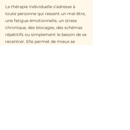
La thérapie individuelle s’adresse à 
toute personne qui ressent un mal-être, 
une fatigue émotionnelle, un stress 
chronique, des blocages, des schémas 
répétitifs ou simplement le besoin de se 
recentrer. Elle permet de mieux se 
comprendre, de se libérer de ce qui 
pèse, de retrouver de la clarté et de 
reprendre sa place dans sa vie.
Si vous en ressentez le besoin, n'hésitez 
pas à prendre un 
rendez-vous
. Votre 
santé mentale est une priorité, pas une 
option. Se faire accompagner au bon 
moment, c’est souvent s’éviter des 
années de souffrance silencieuse et 
choisir, enfin, de se prendre en main 
quand il le faut.