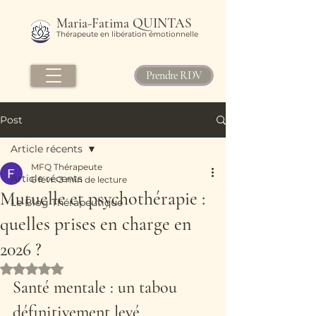
Maria-Fatima QUINTAS
Thérapeute en libération émotionnelle
Prendre RDV
Post
Article récents
MFQ Thérapeute
Article récents
6 févr.
3 min de lecture
Mutuelle et psychothérapie :
Le Blog Thérapeutique
quelles prises en charge en
2026 ?
Noté NaN étoiles sur 5.
Santé mentale : un tabou 
définitivement levé