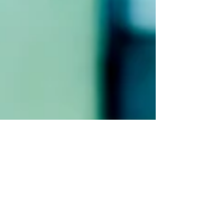
votre quotidien. Techniques de respiration
profonde 1- La respiration abdominale
Trouvez un endroit calme Choisissez un
endroit où vous pouvez être tranquille et où
vous ne serez pas dérangé. Cela peut être
dans un coin